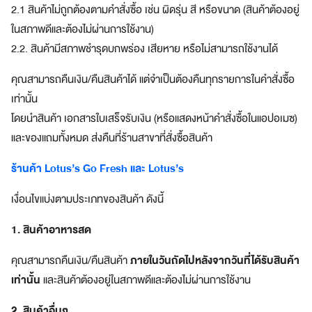
บ
2.1 สินค้าไม่ถูกต้องตามคำสั่งซื้อ เช่น ผิดรุ่น สี หรือขนาด (สินค้าต้องอยู่
โ
ในสภาพดีและต้องไม่ผ่านการใช้งาน)
จ
2.2. สินค้ามีสภาพชำรุดบกพร่อง เสียหาย หรือไม่สามารถใช้งานได้
ท
ย์
คุณสามารถคืนเงิน/คืนสินค้าได้ แต่จำเป็นต้องคืนทุกรายการในคำสั่งซื้อ
ทุ
เท่านั้น
ก
ดิ
โดยนำสินค้า เอกสารใบเสร็จรับเงิน (หรือแสดงหน้าคำสั่งซื้อในแอปอเมซ)
จิ
และของแถมทั้งหมด ส่งคืนที่ร้านสาขาที่สั่งซื้อสินค้า
ทั
ล
ร้านค้า Lotus’s Go Fresh และ Lotus’s
ไ
ล
เงื่อนไขแบ่งตามประเภทของสินค้า ดังนี้
ฟ์
ส
1. สินค้าอาหารสด
ไ
ต
ภายในวันถัดไปหลังจากวันที่ได้รับสินค้า
คุณสามารถคืนเงิน/คืนสินค้า
ล์
เท่านั้น
และสินค้าต้องอยู่ในสภาพดีและต้องไม่ผ่านการใช้งาน
สมา
2. สินค้าอื่นๆ