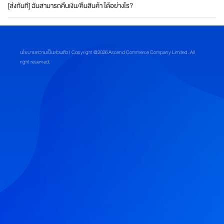
ดี
[ส่งทันที] ฉันสามารถคืนเงิน/คืนสินค้า ได้อย่างไร?
ย
ว
ร
ว
นโยบายความเป็นส่วนตัว
| Copyright @2026 Ascend Commerce Company Limited. All
ม
right reserved.
ทุ
ก
สิ
ท
ธิ
ป
ร
ะ
โ
ย
ช
น์
จ
า