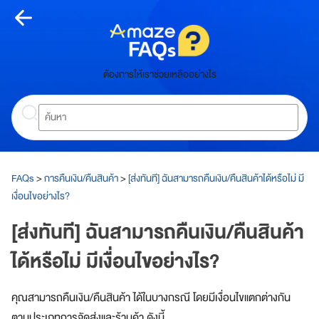
Skip
to
content
หน้า
ต้องการให้เราช่วยเหลืออย่างไร
หลัก
Search
ห
น้
า
ห
ลั
FAQs
>
การคืนเงิน/คืนสินค้า
>
[ส่งทันที] ฉันสามารถคืนเงิน/คืนสินค้าได้หรือไม่ มี
ก
เงื่อนไขอย่างไร?
เกี่ยว
[ส่งทันที] ฉันสามารถคืนเงิน/คืนสินค้า
กับ
ได้หรือไม่ มีเงื่อนไขอย่างไร?
อเมซ
คุณสามารถคืนเงิน/คืนสินค้า ได้ในบางกรณี โดยมีเงื่อนไขแตกต่างกัน
A
m
ตามประเภทการจัดส่งและร้านค้า ดังนี้