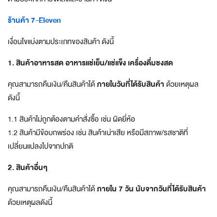
a
z
ร้านค้า 7-Eleven
e
S
เงื่อนไขแบ่งตามประเภทของสินค้า ดังนี้
u
p
1. สินค้าอาหารสด อาหารแช่เย็น/แช่แข็ง เครื่องดื่มชงสด
e
r
ภายในวันที่ได้รับสินค้า
คุณสามารถคืนเงิน/คืนสินค้าได้
ด้วยเหตุผล
A
ดังนี้
p
p
1.1 สินค้าไม่ถูกต้องตามคำสั่งซื้อ เช่น ผิดยี่ห้อ
แ
1.2 สินค้ามีข้อบกพร่อง เช่น สินค้าเน่าเสีย หรือมีสภาพ/รสชาติที่
อ
เปลี่ยนแปลงไปจากปกติ
ป
เ
2. สินค้าอื่นๆ
ดี
ย
ภายใน 7 วัน นับจากวันที่ได้รับสินค้า
คุณสามารถคืนเงิน/คืนสินค้าได้
ว
ต
ด้วยเหตุผลดังนี้
อ