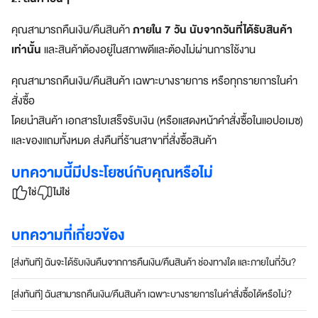
ชิ
ภายใน 7 วัน นับจากวันที่ได้รับสินค้า
คุณสามารถคืนเงิน/คืนสินค้า
กอ
เท่านั้น
และสินค้าต้องอยู่ในสภาพดีและต้องไม่ผ่านการใช้งาน
เมซ
คุณสามารถคืนเงิน/คืนสินค้า เฉพาะบางรายการ หรือทุกรายการในคำ
ส
สั่งซื้อ
มั
โดยนำสินค้า เอกสารใบเสร็จรับเงิน (หรือแสดงหน้าคำสั่งซื้อในแอปอเมซ)
ค
ร
และของแถมทั้งหมด ส่งคืนที่ร้านสาขาที่สั่งซื้อสินค้า
ส
ม
บทความนี้มีประโยชน์กับคุณหรือไม่
า
ใช่
ไม่ใช่
ชิ
ก
อ
บทความที่เกี่ยวข้อง
เ
ม
[ส่งทันที] ฉันจะได้รับเงินคืนจากการคืนเงิน/คืนสินค้า ช่องทางใด และภายในกี่วัน?
ซ
ที่
[ส่งทันที] ฉันสามารถคืนเงิน/คืนสินค้า เฉพาะบางรายการในคำสั่งซื้อได้หรือไม่?
เ