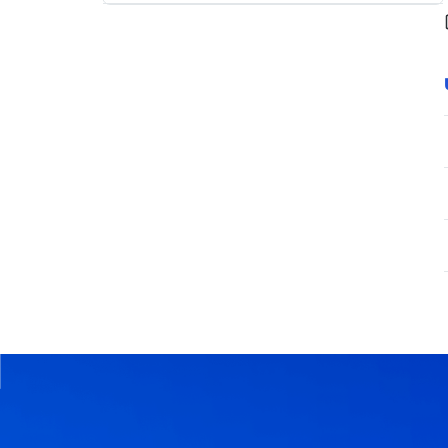
ส
บัญชีอเมซของฉัน
คำถามทั่วไปเกี่ยวกับคูปอง
ม
ปัญหาการผูกบัญชี
า
นโยบายสิ่งของที่ถูกจำกัด
ชิ
ปัญหาความปลอดภัยของบัญชี
ก
เงื่อนไข/นโยบายการใช้คูปอง
อ
เ
เมนู "เก็บคูปอง 10,000 บาท"
ม
ซ
ที่
เ
ดี
ย
ว
ร
ว
ม
ทุ
ก
สิ
ท
ธิ
ป