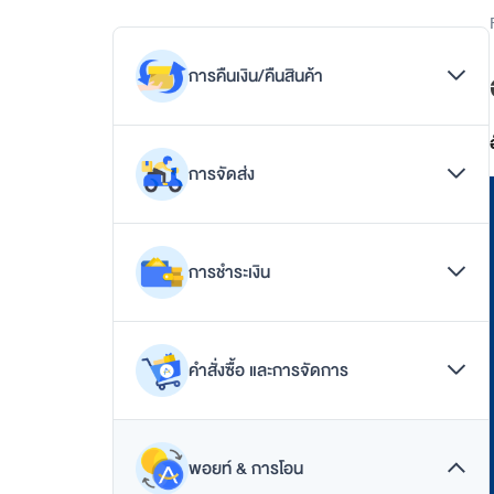
p
p
แ
อ
การคืนเงิน/คืนสินค้า
ป
เ
ดี
การคืนเงิน
ย
การจัดส่ง
ว
วิธีการขอคืนเงิน/คืนสินค้า
ต
อ
วิธีการส่งสินค้าคืน
การติดตามสินค้า
บ
เงื่อนไข/นโยบายการคืนเงิน/คืนสินค้า
โ
การชำระเงิน
คำถามทั่วไปเกี่ยวกับการจัดส่งสินค้า
จ
ท
รูปแบบการจัดส่งสินค้า
ย์
การชำระเงินด้วยทรูมันนี่
ทุ
คำสั่งซื้อ และการจัดการ
ก
การชำระเงินด้วยบัตรเครดิต / เดบิต
ดิ
จิ
คำถามทั่วไปเกี่ยวกับการชำระเงิน
ช้อปดีมีคืน (e-Tax Invoice)
ทั
ช่องทางการชำระเงิน
ล
พอยท์ & การโอน
ยกเลิกคำสั่งซื้อ
ไ