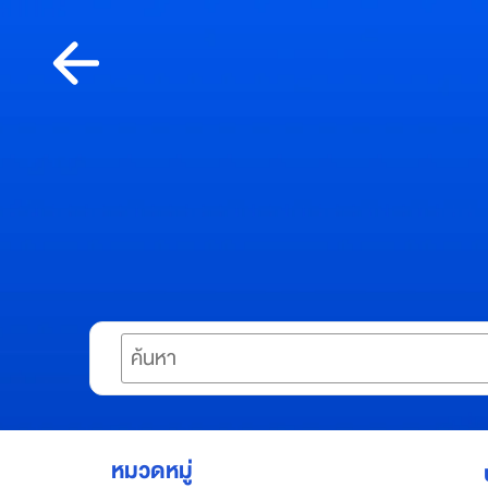
Skip
to
content
เกี่ยว
กับอ
เมซ
A
m
a
z
Search
e
S
u
p
e
r
หมวดหมู่
A