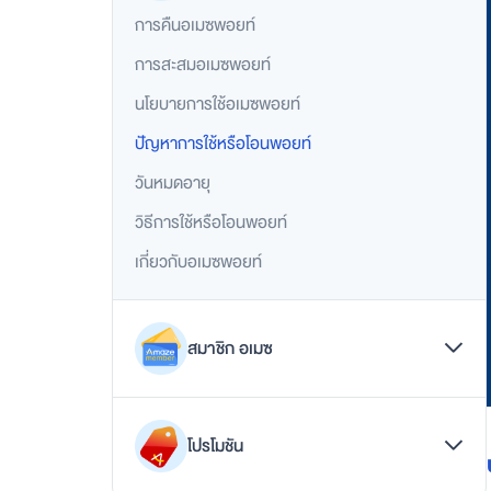
ปัญหาเกี่ยวกับการชำระเงิน
ล
การคืนอเมซพอยท์
รีวิวสินค้า
ฟ์
ส
การสะสมอเมซพอยท์
สั่งซื้อสินค้า
ไ
นโยบายการใช้อเมซพอยท์
ต
เปลี่ยนแปลงคำสั่งซื้อ
ล์
ปัญหาการใช้หรือโอนพอยท์
วันหมดอายุ
สมา
วิธีการใช้หรือโอนพอยท์
ชิ
เกี่ยวกับอเมซพอยท์
กอ
สมาชิก อเมซ
เมซ
ส
การจัดการบัญชี
มั
โปรโมชัน
ค
การผูกบัญชี
ร