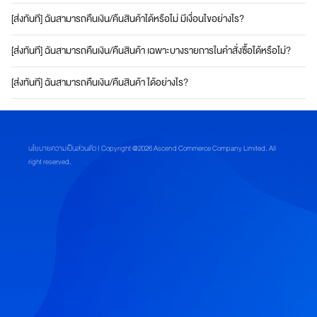
ชิ
[ส่งทันที] ฉันสามารถคืนเงิน/คืนสินค้าได้หรือไม่ มีเงื่อนไขอย่างไร?
กอ
[ส่งทันที] ฉันสามารถคืนเงิน/คืนสินค้า เฉพาะบางรายการในคำสั่งซื้อได้หรือไม่?
เมซ
[ส่งทันที] ฉันสามารถคืนเงิน/คืนสินค้า ได้อย่างไร?
ส
มั
ค
ร
นโยบายความเป็นส่วนตัว
| Copyright @2026 Ascend Commerce Company Limited. All
ส
right reserved.
ม
า
ชิ
ก
อ
เ
ม
ซ
ที่
เ