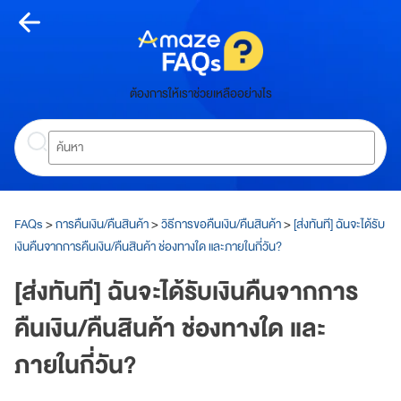
Skip
to
content
หน้า
ต้องการให้เราช่วยเหลืออย่างไร
หลัก
Search
ห
น้
า
ห
ลั
FAQs
>
การคืนเงิน/คืนสินค้า
>
วิธีการขอคืนเงิน/คืนสินค้า
>
[ส่งทันที] ฉันจะได้รับ
ก
เงินคืนจากการคืนเงิน/คืนสินค้า ช่องทางใด และภายในกี่วัน?
เกี่ยว
[ส่งทันที] ฉันจะได้รับเงินคืนจากการ
กับ
คืนเงิน/คืนสินค้า ช่องทางใด และ
อเมซ
ภายในกี่วัน?
A
m