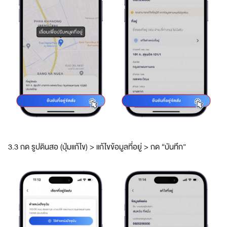
3.3 กด รูปดินสอ (ปุ่มแก้ไข) > แก้ไขข้อมูลที่อยู่ > กด “บันทึก”