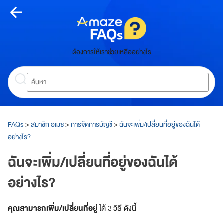
Skip
to
content
Home
ต้องการให้เราช่วยเหลืออย่างไร
H
Search
o
m
e
About
FAQs
>
สมาชิก อเมซ
>
การจัดการบัญชี
>
ฉันจะเพิ่ม/เปลี่ยนที่อยู่ของฉันได้
Amaze
อย่างไร?
Y
ฉันจะเพิ่ม/เปลี่ยนที่อยู่ของฉันได้
o
u
อย่างไร?
r
a
l
คุณสามารถเพิ่ม/เปลี่ยนที่อยู่
ได้ 3 วิธี ดังนี้
l