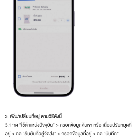
a
n
A
m
a
z
e
a
s
s
i
s
t
y
o
u
t
3. เพิ่ม/เปลี่ยนที่อยู่ ตามวิธีดังนี้
o
3.1 กด “ใช้ตำแหน่งปัจจุบัน” > กรอกข้อมูลค้นหา หรือ เลื่อนปรับหมุดที่
d
a
อยู่ > กด “ยืนยันที่อยู่จัดส่ง” > กรอกข้อมูลที่อยู่ > กด “บันทึก”