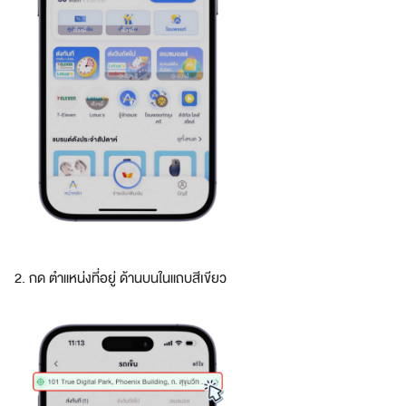
l
l
o
w
-
r
a
t
e
f
e
e
s
.
2. กด ตำแหน่งที่อยู่ ด้านบนในแถบสีเขียว
FAQs
H
o
w
c