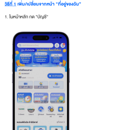
-
วิธีที่ 1
เพิ่ม/เปลี่ยนจากหน้า “ที่อยู่ของฉัน”
i
n
1. ในหน้าหลัก กด “บัญชี”
-
o
n
e
g
a
t
e
w
a
y
t
o
a
n
e
x
t