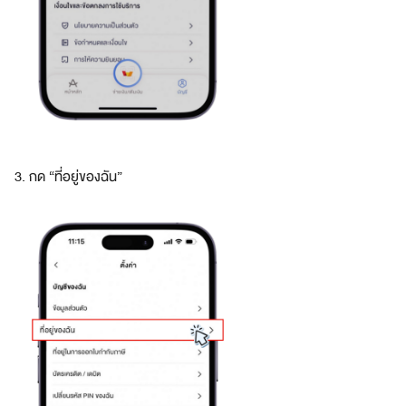
e
s
t
y
l
e
.
Amaze
3. กด “ที่อยู่ของฉัน”
Membership
U
n
l
o
c
k
a
w
o