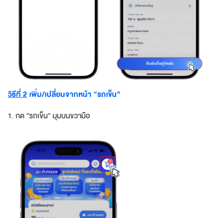
s
t
o
m
e
r
b
a
วิธีที่ 2
เพิ่ม/เปลี่ยนจากหน้า “รถเข็น”
s
e
w
1. กด “รถเข็น” มุมบนขวามือ
i
t
h
s
p
e
c
i
a