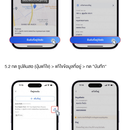
Amaze
T
a
p
i
n
t
o
t
h
5.2 กด รูปดินสอ (ปุ่มแก้ไข) > แก้ไขข้อมูลที่อยู่ > กด “บันทึก”
e
l
a
r
g
e
s
t
c
u