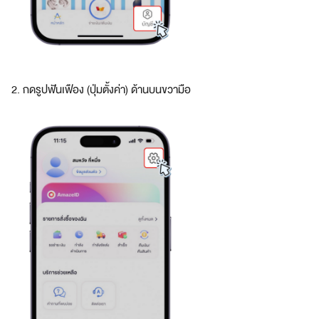
r
a
o
r
d
2. กดรูปฟันเฟือง (ปุ่มตั้งค่า) ด้านบนขวามือ
i
n
a
r
y
d
i
g
i
t
a
l
l
i
f