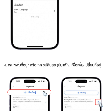
r
l
d
o
f
e
x
c
l
u
s
i
4. กด “เพิ่มที่อยู่” หรือ กด รูปดินสอ (ปุ่มแก้ไข) เพื่อเพิ่ม/เปลี่ยนที่อยู่
v
e
b
e
n
e
f
i
t