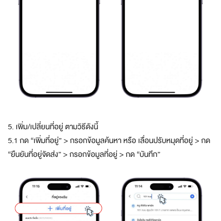
s
f
r
o
m
t
o
p
-
t
i
5. เพิ่ม/เปลี่ยนที่อยู่ ตามวิธีดังนี้
e
5.1 กด “เพิ่มที่อยู่” > กรอกข้อมูลค้นหา หรือ เลื่อนปรับหมุดที่อยู่ > กด
r
p
“ยืนยันที่อยู่จัดส่ง” > กรอกข้อมูลที่อยู่ > กด “บันทึก”
a
r
t
n
e
r