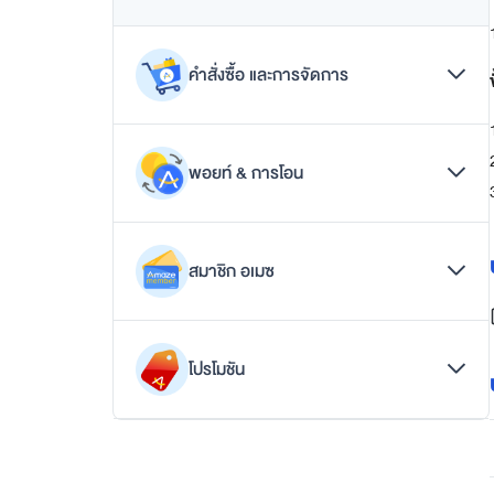
ล
ฟ์
ส
คำสั่งซื้อ และการจัดการ
ไ
ต
ล์
ช้อปดีมีคืน (e-Tax Invoice)
พอยท์ & การโอน
ยกเลิกคำสั่งซื้อ
สมา
รีวิวสินค้า
การคืนอเมซพอยท์
ชิ
สั่งซื้อสินค้า
สมาชิก อเมซ
การสะสมอเมซพอยท์
เปลี่ยนแปลงคำสั่งซื้อ
กอ
นโยบายการใช้อเมซพอยท์
การจัดการบัญชี
เมซ
ปัญหาการใช้หรือโอนพอยท์
โปรโมชัน
การผูกบัญชี
วันหมดอายุ
ส
บัญชีอเมซของฉัน
มั
คำถามทั่วไปเกี่ยวกับคูปอง
วิธีการใช้หรือโอนพอยท์
ค
ปัญหาการผูกบัญชี
ร
นโยบายสิ่งของที่ถูกจำกัด
เกี่ยวกับอเมซพอยท์