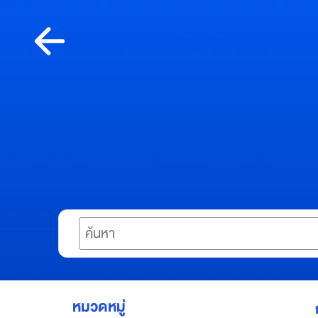
Skip
to
content
เกี่ยว
กับอ
เมซ
A
m
a
z
Search
e
S
u
p
e
r
หมวดหมู่
A