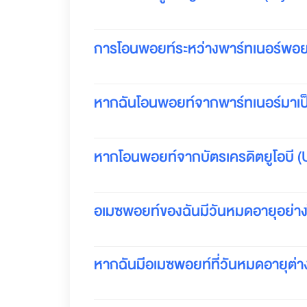
ส
ม
า
การโอนพอยท์ระหว่างพาร์ทเนอร์พอย
ชิ
ก
อ
เ
หากฉันโอนพอยท์จากพาร์ทเนอร์มาเป็
ม
ซ
ที่
เ
หากโอนพอยท์จากบัตรเครดิตยูโอบี (U
ดี
ย
ว
ร
อเมซพอยท์ของฉันมีวันหมดอายุอย่า
ว
ม
ทุ
ก
หากฉันมีอเมซพอยท์ที่วันหมดอายุต่
สิ
ท
ธิ
ป