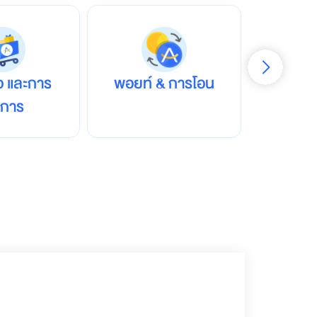
้อ และการ
พอยท์ & การโอน
สมาช
ดการ