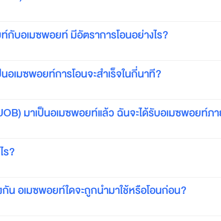
ท์กับอเมซพอยท์ มีอัตราการโอนอย่างไร?
นอเมซพอยท์การโอนจะสำเร็จในกี่นาที?
OB) มาเป็นอเมซพอยท์แล้ว ฉันจะได้รับอเมซพอยท์ภาย
งไร?
างกัน อเมซพอยท์ใดจะถูกนำมาใช้หรือโอนก่อน?