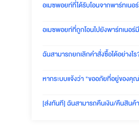
อเมซพอยท์ที่ได้รับโอนจากพาร์ทเนอร
ร
ะ
โ
ย
อเมซพอยท์ที่ถูกโอนไปยังพาร์ทเนอร์
ช
น์
จ
า
ฉันสามารถยกเลิกคำสั่งซื้อได้อย่างไร
ก
พ
า
ร์
หากระบบแจ้งว่า "ขออภัยที่อยู่ของคุณไม
ท
เ
น
อ
[ส่งทันที] ฉันสามารถคืนเงิน/คืนสินค้าไ
ร์
ชั้
น
นำ