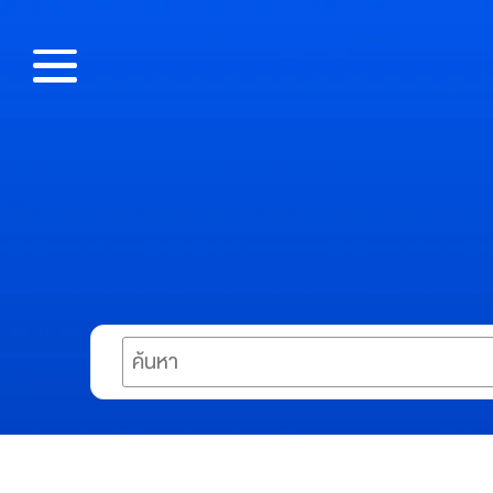
Skip
to
content
เกี่ยว
กับอ
เมซ
A
m
a
z
Search
e
S
u
p
e
r
A