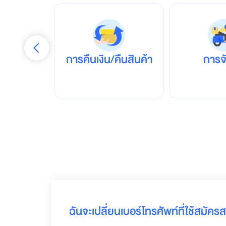
p
p
แ
อ
ป
เ
การคืนเงิน/คืนสินค้า
การจ
ดี
ย
ว
ต
อ
บ
โ
จ
ท
ย์
ทุ
ก
ดิ
จิ
ทั
ฉันจะเปลี่ยนเบอร์โทรศัพท์ที่ใช้สมัคร
ล
ไ