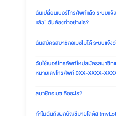
ล
ฟ์
ฉันเปลี่ยนเบอร์โทรศัพท์แล้ว ระบบแจ้งว่
ส
ไ
แล้ว” ฉันต้องทำอย่างไร?
ต
ล์
ฉันสมัครสมาชิกอเมซไม่ได้ ระบบแจ้งว่
สมา
ชิ
ฉันใช้เบอร์โทรศัพท์ใหม่สมัครสมาชิก
หมายเลขโทรศัพท์ 0XX-XXXX-XXXX”
กอ
เมซ
สมาชิกอเมซ คืออะไร?
ส
มั
ค
ร
ทำไมฉันถึงผูกบัญชีมายโลตัส (myLotu