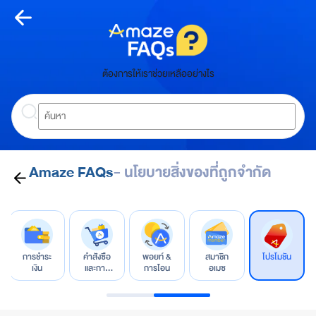
Skip
to
content
หน้า
ต้องการให้เราช่วยเหลืออย่างไร
หลัก
Search
ห
น้
า
ห
- นโยบายสิ่งของที่ถูกจำกัด
Amaze FAQs
ลั
ก
เกี่ยว
กับ
การชำระ
คำสั่งซื้อ
พอยท์ &
สมาชิก
โปรโมชัน
อเมซ
เงิน
และการ
การโอน
อเมซ
จัดการ
A
m