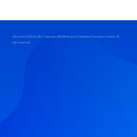
บ
โ
ฉันสามารถใช้คูปองอเมซมอลล์ ที่กดเก็บในเมนู “เก็บคูปอง 10,000 บาท” ได้
จ
อย่างไร?
ท
ย์
ฉันสามารถใช้คูปองและสิทธิประโยชน์จากทรู ที่กดเก็บในเมนู “เก็บคูปอง 10,000
ทุ
นโยบายความเป็นส่วนตัว
| Copyright @2026 Ascend Commerce Company Limited. All
บาท” ได้อย่างไร?
ก
right reserved.
ดิ
ฉันสามารถรับเงินคืนที่ทรูมันนี่เมื่อผูกบัญชี และสั่งซื้อครั้งแรกที่แอปอเมซได้
จิ
อย่างไร?
ทั
ล
ฉันสามารถตรวจสอบสถานะการรับเงินคืนที่ทรูมันนี่เมื่อผูกบัญชี และสั่งซื้อครั้ง
ไ
แรกที่แอปอเมซได้อย่างไร?
ล
ฟ์
ส
ไ
ต
ล์
สมา