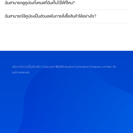
บ
ฉันสามารถดูคูปองทั้งหมดที่ฉันเก็บไว้ได้ที่ไหน?
ฉันสามารถใช้คูปองและสิทธิประโยชน์จากทรู ที่กดเก็บในเมนู “เก็บคูปอง 10,000
โ
บาท” ได้อย่างไร?
จ
ฉันสามารถใช้คูปองเป็นส่วนลดในการสั่งซื้อสินค้าได้อย่างไร?
ท
ฉันสามารถรับเงินคืนที่ทรูมันนี่เมื่อผูกบัญชี และสั่งซื้อครั้งแรกที่แอปอเมซได้
ย์
อย่างไร?
ทุ
ก
ฉันสามารถตรวจสอบสถานะการรับเงินคืนที่ทรูมันนี่เมื่อผูกบัญชี และสั่งซื้อครั้ง
ดิ
แรกที่แอปอเมซได้อย่างไร?
จิ
ทั
นโยบายความเป็นส่วนตัว
| Copyright @2026 Ascend Commerce Company Limited. All
ล
right reserved.
ไ
ล
ฟ์
ส
ไ
ต
ล์
สมา