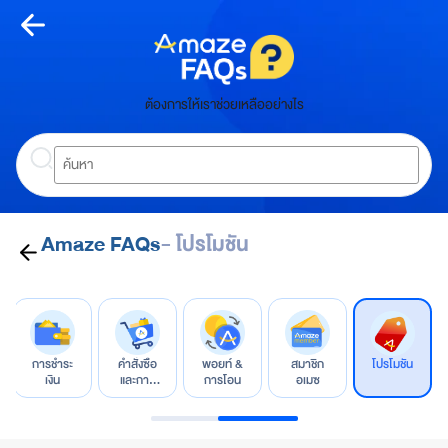
Skip
to
content
หน้า
ต้องการให้เราช่วยเหลืออย่างไร
หลัก
Search
ห
น้
า
ห
- โปรโมชัน
Amaze FAQs
ลั
ก
เกี่ยว
กับ
การชำระ
คำสั่งซื้อ
พอยท์ &
สมาชิก
โปรโมชัน
อเมซ
เงิน
และการ
การโอน
อเมซ
จัดการ
A
m